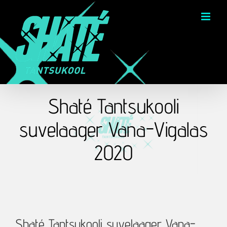
Skip
to
content
Shaté Tantsukooli
suvelaager Vana-Vigalas
2020
Shaté Tantsukooli suvelaager Vana-