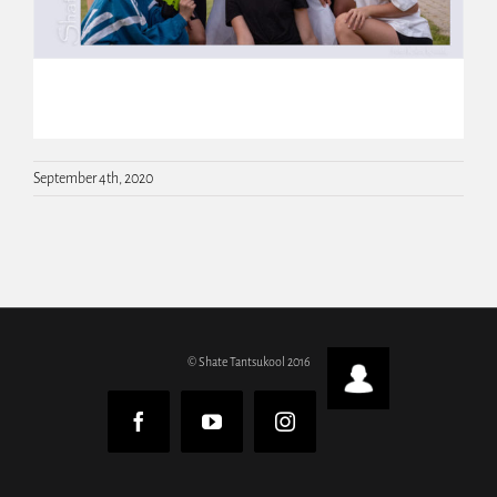
September 4th, 2020
© Shate Tantsukool 2016
Intraweb
Facebook
YouTube
Instagram