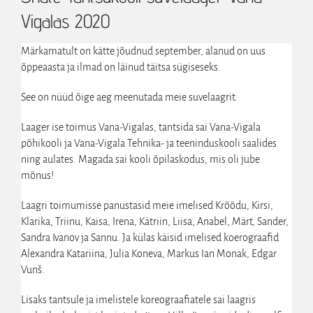
Vigalas 2020
Märkamatult on kätte jõudnud september, alanud on uus
õppeaasta ja ilmad on läinud täitsa sügiseseks.
See on nüüd õige aeg meenutada meie suvelaagrit.
Laager ise toimus Vana-Vigalas, tantsida sai Vana-Vigala
põhikooli ja Vana-Vigala Tehnika- ja teeninduskooli saalides
ning aulates. Magada sai kooli õpilaskodus, mis oli jube
mõnus!
Laagri toimumisse panustasid meie imelised Krõõdu, Kirsi,
Klarika, Triinu, Kaisa, Irena, Kätriin, Liisa, Anabel, Märt, Sander,
Sandra Ivanov ja Sannu. Ja külas käisid imelised koerograafid
Alexandra Katariina, Julia Koneva, Markus Ian Monak, Edgar
Vunš.
Lisaks tantsule ja imelistele koreograafiatele sai laagris