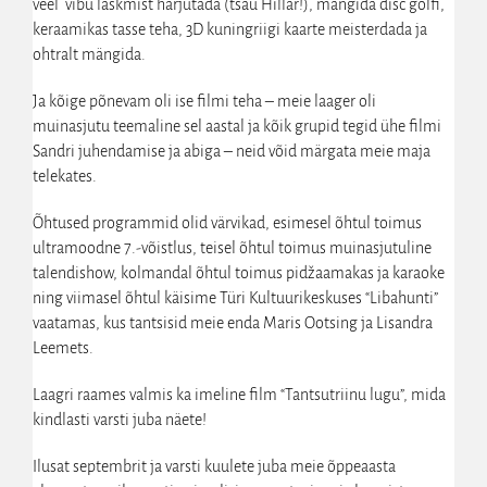
veel vibu laskmist harjutada (tsau Hillar!), mängida disc golfi,
keraamikas tasse teha, 3D kuningriigi kaarte meisterdada ja
ohtralt mängida.
Ja kõige põnevam oli ise filmi teha – meie laager oli
muinasjutu teemaline sel aastal ja kõik grupid tegid ühe filmi
Sandri juhendamise ja abiga – neid võid märgata meie maja
telekates.
Õhtused programmid olid värvikad, esimesel õhtul toimus
ultramoodne 7.-võistlus, teisel õhtul toimus muinasjutuline
talendishow, kolmandal õhtul toimus pidžaamakas ja karaoke
ning viimasel õhtul käisime Türi Kultuurikeskuses “Libahunti”
vaatamas, kus tantsisid meie enda Maris Ootsing ja Lisandra
Leemets.
Laagri raames valmis ka imeline film “Tantsutriinu lugu”, mida
kindlasti varsti juba näete!
Ilusat septembrit ja varsti kuulete juba meie õppeaasta