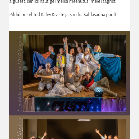
algusest, seniks nautige imelisi meenutusi meie laagrist.
Pildid on tehtud Kalev Kiviste ja Sandra Kaldasauna poolt.