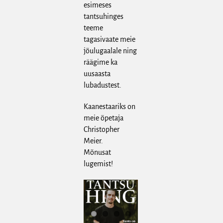
esimeses
tantsuhinges
teeme
tagasivaate meie
jõulugaalale ning
räägime ka
uusaasta
lubadustest.
Kaanestaariks on
meie õpetaja
Christopher
Meier
.
Mõnusat
lugemist!