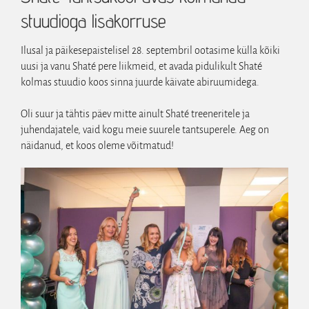
stuudioga lisakorruse
Ilusal ja päikesepaistelisel 28. septembril ootasime külla kõiki
uusi ja vanu Shaté pere liikmeid, et avada pidulikult Shaté
kolmas stuudio koos sinna juurde käivate abiruumidega.
Oli suur ja tähtis päev mitte ainult Shaté treeneritele ja
juhendajatele, vaid kogu meie suurele tantsuperele. Aeg on
näidanud, et koos oleme võitmatud!