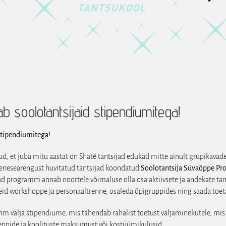
b soolotantsijaid stipendiumitega!
stipendiumitega!
et juba mitu aastat on Shaté tantsijad edukad mitte ainult grupikavades 
s enesearengust huvitatud tantsijad koondatud
Soolotantsija Süvaõppe P
ud programm annab noortele võimaluse olla osa aktiivsete ja andekate tant
eid workshoppe ja personaaltrenne, osaleda õpigruppides ning saada toetav
m välja stipendiume, mis tähendab rahalist toetust väljaminekutele, mis
rennide ja koolituste maksumust või kostüümikulusid.