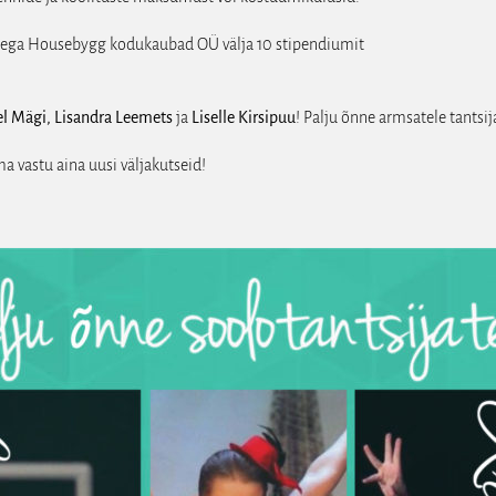
tega Housebygg kodukaubad OÜ välja 10 stipendiumit
el Mägi, Lisandra Leemets
ja
Liselle Kirsipuu
! Palju õnne armsatele tantsij
 vastu aina uusi väljakutseid!