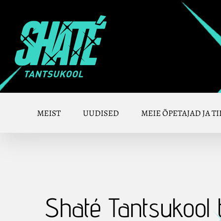
Skip
to
content
MEIST
UUDISED
MEIE ÕPETAJAD JA TI
Shaté Tantsukool t