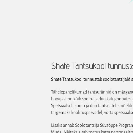
Shaté Tantsukool tunnusta
Shaté Tantsukool tunnustab soolotantsijaid 
Tähelepanelikumad tantsufännid on märganud, 
hooajast on kõik soolo- ja duo kategooriate
Spetsiaalselt soolo ja duo tantsijatele mõeld
targemaks koolituspäevadel, võtta spetsiaals
Lisaks annab Soolotantsija Süvaõppe Program
jõuda. Näiteks aitab toetus katta personaalt