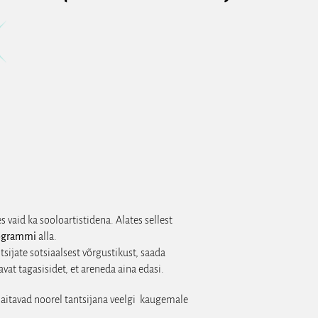
vaid ka sooloartistidena. Alates sellest
rogrammi
alla.
sijate sotsiaalsest võrgustikust, saada
at tagasisidet, et areneda aina edasi.
 aitavad noorel tantsijana veelgi kaugemale