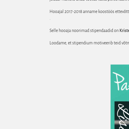
Hooajal 2017-2018 anname koostöös ettevõt
.
Selle hooaja noorimad stipendaadid on
Krist
Loodame, et stipendium motiveerib teid võtma