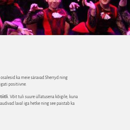
 osalesid ka meie säravad Sherryd ning
gati positiivne.
iitli.
Võit tuli suure üllatusena kõigile, kuna
udivad laval iga hetke ning see paistab ka