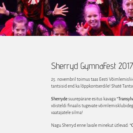
Sherryd GymnaFest 2017 
25. novembril toimus taas Eesti Võimlemislii
tantsisid end ka lõppkontserdile! Shaté Tantsu
Sherryde
suurepärane esitus kavaga
“Transyl
võisteldi finaalis tugevate võimlemisklubide
vaatajatele silma!
Nagu Sherryd enne lavale minekut ütlevad:
“