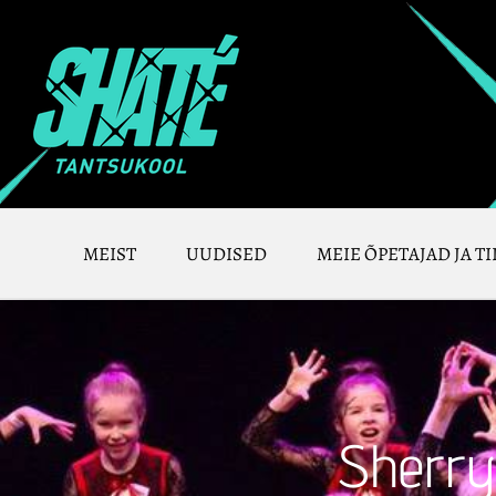
Skip
to
content
MEIST
UUDISED
MEIE ÕPETAJAD JA TI
Sherry