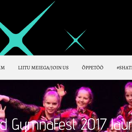
IM
LIITU MEIEGA/JOIN US
ÕPPETÖÖ
#SHAT
d GymnaFest 2017 laur