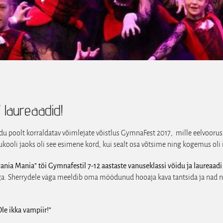
laureaadid!
du poolt korraldatav võimlejate võistlus GymnaFest 2017, mille eelvoorus
kooli jaoks oli see esimene kord, kui sealt osa võtsime ning kogemus oli i
vania Mania”
tõi
Gymnafestil 7-12 aastaste vanuseklassi võidu ja laureaadi t
ga. Sherrydele väga meeldib oma möödunud hooaja kava tantsida ja nad na
Ole ikka vampiir!”