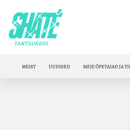
Skip
to
content
MEIST
UUDISED
MEIE ÕPETAJAD JA TI