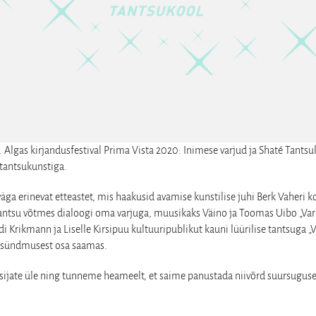
. Algas kirjandusfestival Prima Vista 2020: Inimese varjud ja Shaté Tantsuk
tantsukunstiga.
 väga erinevat etteastet, mis haakusid avamise kunstilise juhi Berk Vaheri 
antsu võtmes dialoogi oma varjuga, muusikaks Väino ja Toomas Uibo „Vari
Krikmann ja Liselle Kirsipuu kultuuripublikut kauni lüürilise tantsuga „V
al sündmusest osa saamas.
sijate üle ning tunneme heameelt, et saime panustada niivõrd suursuguse 