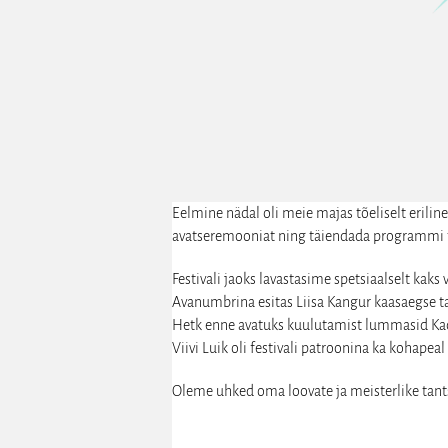
Eelmine nädal oli meie majas tõeliselt eriline
avatseremooniat ning täiendada programmi 
Festivali jaoks lavastasime spetsiaalselt kaks
Avanumbrina esitas Liisa Kangur kaasaegse t
Hetk enne avatuks kuulutamist lummasid Kadi 
Viivi Luik oli festivali patroonina ka kohape
Oleme uhked oma loovate ja meisterlike tant