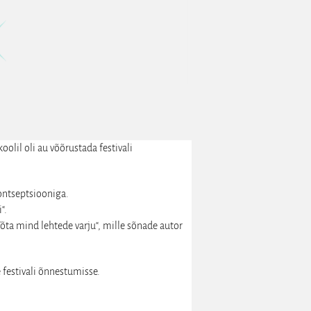
oolil oli au võõrustada festivali
kontseptsiooniga.
“.
õta mind lehtede varju“, mille sõnade autor
festivali õnnestumisse.